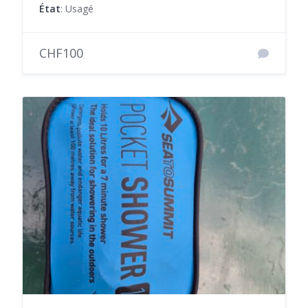
État
: Usagé
CHF100