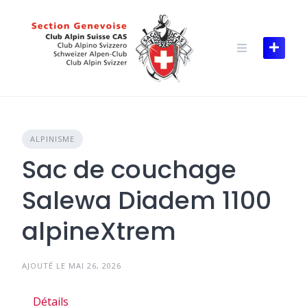
Skip
to
content
ALPINISME
Sac de couchage
Salewa Diadem 1100
alpineXtrem
AJOUTÉ LE MAI 26, 2026
Détails